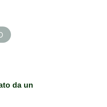
lato da medici e 
velli di zucchero 
ibrati.
O
ENTI
ato da un 