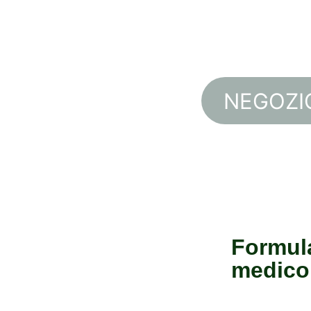
base di erbe premium formu
supportato da ricerca per li
nel sangue equil
NEGOZI
★★★★★
VALUATO 5 STELLE DAI CLI
Formul
medico