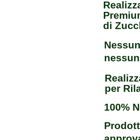
Realizz
Premium
di Zucc
Nessun 
nessun
Realiz
per Ril
100% N
Prodott
approva