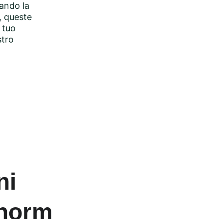
nando la 
, queste 
 tuo 
tro 
ni 
onorm