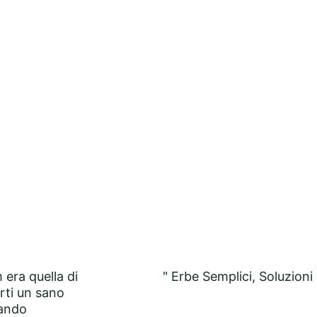
Our Motto
era quella di 
" 
Erbe Semplici, Soluzioni
rti un sano 
rando 