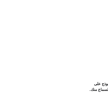
متجر
الصفحة الرئيسية
21 عشبة مثبتة لإدارة مستويات السكر في الدم مع مراجع 
بحثية
موذج على 
 لسماع منك.